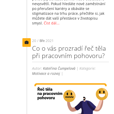
nevysvětlí. Pokud hledáte nové zaměstnání
po přerušení kariéry a obáváte se
stigmatizace na trhu práce, přečtěte si, jak
můžete dát vaší přestávce v životopisu
smysl.
Číst dál...
20 /
Bře
2021
Co o vás prozradí řeč těla
při pracovním pohovoru?
Autor:
Kateřina Čumpelová
| Kategorie:
Motivace a rozvoj
|