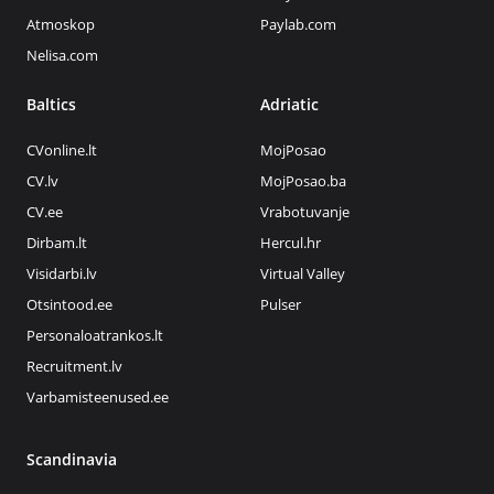
Atmoskop
Paylab.com
Nelisa.com
Baltics
Adriatic
CVonline.lt
MojPosao
CV.lv
MojPosao.ba
CV.ee
Vrabotuvanje
Dirbam.lt
Hercul.hr
Visidarbi.lv
Virtual Valley
Otsintood.ee
Pulser
Personaloatrankos.lt
Recruitment.lv
Varbamisteenused.ee
Scandinavia