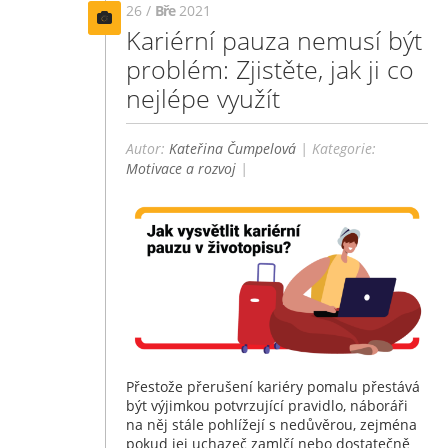
26 /
Bře
2021
Kariérní pauza nemusí být
problém: Zjistěte, jak ji co
nejlépe využít
Autor:
Kateřina Čumpelová
| Kategorie:
Motivace a rozvoj
|
Přestože přerušení kariéry pomalu přestává
být výjimkou potvrzující pravidlo, náboráři
na něj stále pohlížejí s nedůvěrou, zejména
pokud jej uchazeč zamlčí nebo dostatečně