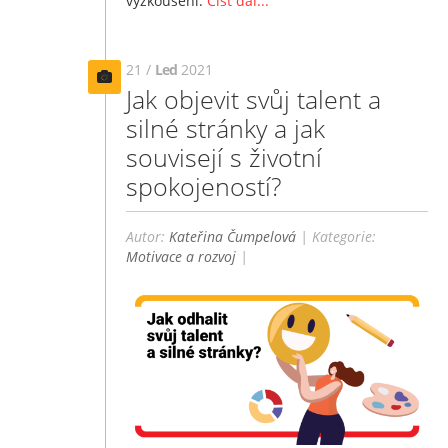
vyzkoušení.
Číst dál...
21 /
Led
2021
Jak objevit svůj talent a
silné stránky a jak
souvisejí s životní
spokojeností?
Autor:
Kateřina Čumpelová
| Kategorie:
Motivace a rozvoj
|