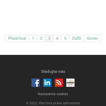
Předchozí
1
2
3
4
5
Další
Konec
Sledujte nás
Nastavenia cookies
© 2022, Všechna práva vyhrazena!