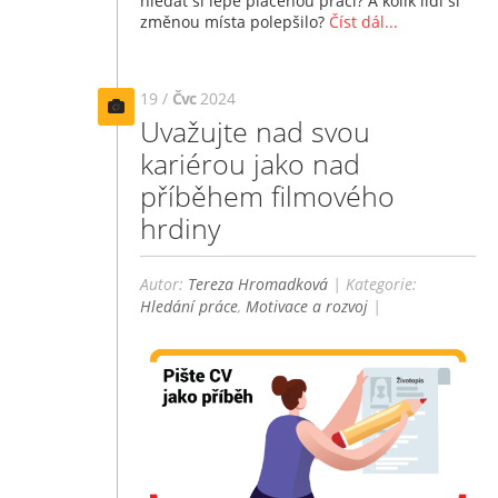
hledat si lépe placenou práci? A kolik lidí si
změnou místa polepšilo?
Číst dál...
19 /
Čvc
2024
Uvažujte nad svou
kariérou jako nad
příběhem filmového
hrdiny
Autor:
Tereza Hromadková
| Kategorie:
Hledání práce
,
Motivace a rozvoj
|