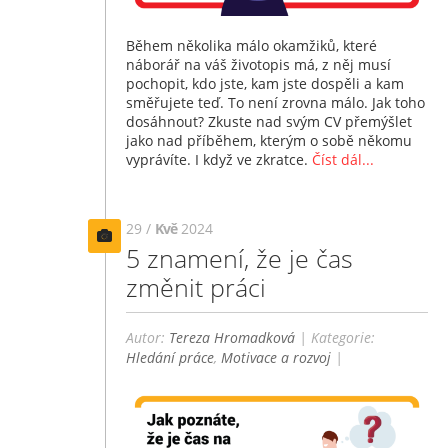
Během několika málo okamžiků, které
náborář na váš životopis má, z něj musí
pochopit, kdo jste, kam jste dospěli a kam
směřujete teď. To není zrovna málo. Jak toho
dosáhnout? Zkuste nad svým CV přemýšlet
jako nad příběhem, kterým o sobě někomu
vyprávíte. I když ve zkratce.
Číst dál...
29 /
Kvě
2024
5 znamení, že je čas
změnit práci
Autor:
Tereza Hromadková
| Kategorie:
Hledání práce
,
Motivace a rozvoj
|