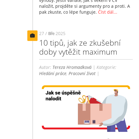
výhody. Jestli váháte, jak s věkem v CV
naložit, projděte si argumenty pro a proti. A
pak zkuste, co lépe funguje.
Číst dál...
27 /
Bře
2025
10 tipů, jak ze zkušební
doby vytěžit maximum
Autor:
Tereza Hromadková
| Kategorie:
Hledání práce
,
Pracovní život
|