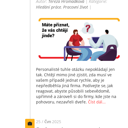
Autor:
Tereza Hromadková
| Kategorie:
Hledání práce
,
Pracovní život
|
Personalisté tuhle otázku nepokládají jen
tak. Chtějí mimo jiné zjistit, zda musí ve
vašem případě jednat rychle, aby je
nepředběhla jiná firma. Podívejte se, jak
reagovat, abyste působili sebevědomě,
upřímně a zároveň si do firmy, kde jste na
pohovoru, nezavřeli dveře.
Číst dál...
25 /
Čvn
2025