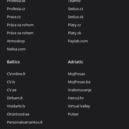
Profesia.sk
Teamio
Profesia.cz
Seduo.cz
Prace.cz
Seduo.sk
Práca za rohom
Platy.cz
Práce za rohem
Platy.sk
Atmoskop
Paylab.com
Nelisa.com
Baltics
Adriatic
CVonline.lt
MojPosao
CV.lv
MojPosao.ba
CV.ee
Vrabotuvanje
Dirbam.lt
Hercul.hr
Visidarbi.lv
Virtual Valley
Otsintood.ee
Pulser
Personaloatrankos.lt