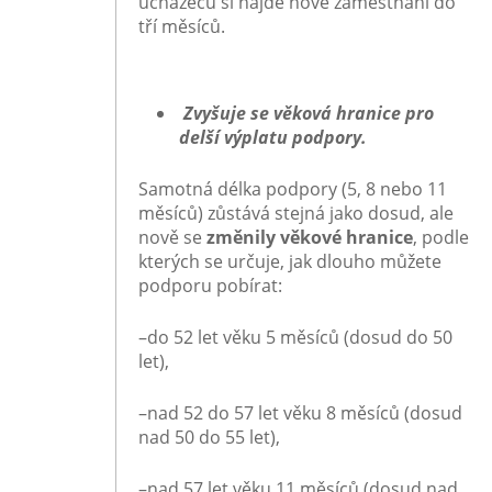
uchazečů si najde nové zaměstnání do
tří měsíců.
Zvyšuje se věková hranice pro
delší výplatu podpory.
Samotná délka podpory (5, 8 nebo 11
měsíců) zůstává stejná jako dosud, ale
nově se
změnily věkové hranice
, podle
kterých se určuje, jak dlouho můžete
podporu pobírat:
–
do 52 let věku
5 měsíců (dosud do 50
let),
–
nad 52 do 57 let věku
8 měsíců (dosud
nad 50 do 55 let),
–
nad 57 let věku
11 měsíců (dosud nad