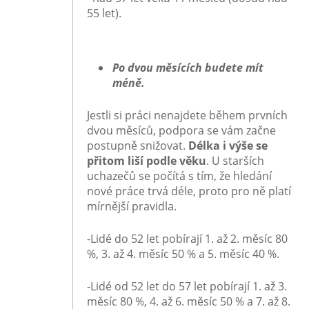
55 let).
Po dvou měsících budete mít
méně.
Jestli si práci nenajdete během prvních
dvou měsíců, podpora se vám začne
postupně snižovat.
Délka i výše se
přitom liší podle věku
. U starších
uchazečů se počítá s tím, že hledání
nové práce trvá déle, proto pro ně platí
mírnější pravidla.
-Lidé
do 52 let
pobírají 1. až 2. měsíc 80
%, 3. až 4. měsíc 50 % a 5. měsíc 40 %.
-Lidé
od 52 let do 57 le
t pobírají 1. až 3.
měsíc 80 %, 4. až 6. měsíc 50 % a 7. až 8.