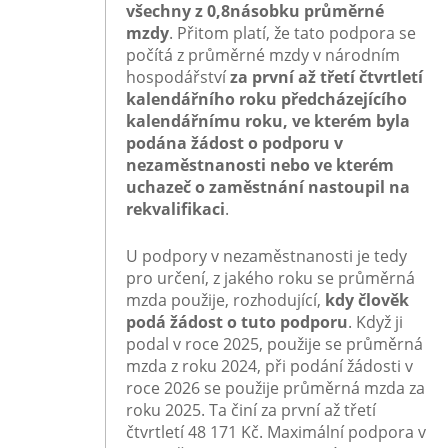
všechny z 0,8násobku průměrné
mzdy
. Přitom platí, že tato
podpora
se
počítá z průměrné mzdy
v národním
hospodářství
za první až třetí čtvrtletí
kalendářního roku předcházejícího
kalendářnímu roku, ve kterém byla
podána žádost o podporu v
nezaměstnanosti nebo ve kterém
uchazeč o zaměstnání nastoupil na
rekvalifikaci
.
U podpory v nezaměstnanosti je tedy
pro určení, z jakého roku se průměrná
mzda použije, rozhodující,
kdy člověk
podá žádost o tuto podporu
. Když ji
podal v roce 2025, použije se průměrná
mzda z roku 2024, při podání žádosti v
roce 2026 se použije průměrná mzda za
roku 2025. Ta činí za první až třetí
čtvrtletí 48 171 Kč. Maximální podpora v