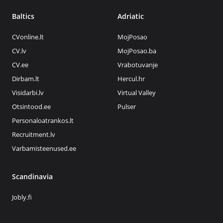
Baltics
Adriatic
CVonline.lt
MojPosao
CV.lv
MojPosao.ba
CV.ee
Vrabotuvanje
Dirbam.lt
Hercul.hr
Visidarbi.lv
Virtual Valley
Otsintood.ee
Pulser
Personaloatrankos.lt
Recruitment.lv
Varbamisteenused.ee
Scandinavia
Jobly.fi