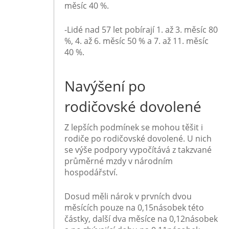
měsíc 40 %.
-Lidé
nad 57 let
pobírají 1. až 3. měsíc 80
%, 4. až 6. měsíc 50 % a 7. až 11. měsíc
40 %.
Navýšení po
rodičovské dovolené
Z lepších podmínek se mohou těšit i
rodiče po rodičovské dovolené. U nich
se výše podpory vypočítává z takzvané
průměrné mzdy v národním
hospodářství.
Dosud měli nárok v prvních dvou
měsících pouze na 0,15násobek této
částky, další dva měsíce na 0,12násobek