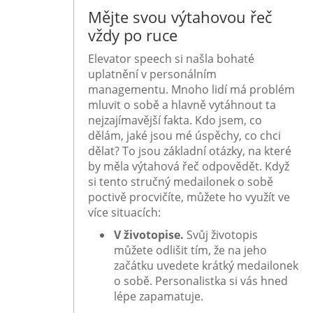
Mějte svou výtahovou řeč
vždy po ruce
Elevator speech si našla bohaté
uplatnění v personálním
managementu. Mnoho lidí má problém
mluvit o sobě a hlavně vytáhnout ta
nejzajímavější fakta. Kdo jsem, co
dělám, jaké jsou mé úspěchy, co chci
dělat? To jsou základní otázky, na které
by měla výtahová řeč odpovědět. Když
si tento stručný medailonek o sobě
poctivě procvičíte, můžete ho využít ve
více situacích:
V životopise.
Svůj životopis
můžete odlišit tím, že na jeho
začátku uvedete krátký medailonek
o sobě. Personalistka si vás hned
lépe zapamatuje.