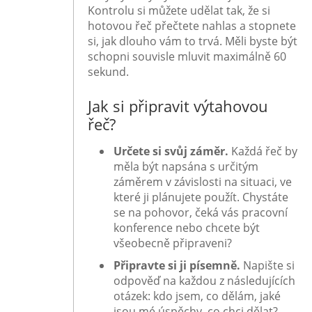
Kontrolu si můžete udělat tak, že si
hotovou řeč přečtete nahlas a stopnete
si, jak dlouho vám to trvá. Měli byste být
schopni souvisle mluvit maximálně 60
sekund.
Jak si připravit výtahovou
řeč?
Určete si svůj záměr.
Každá řeč by
měla být napsána s určitým
záměrem v závislosti na situaci, ve
které ji plánujete použít. Chystáte
se na pohovor, čeká vás pracovní
konference nebo chcete být
všeobecně připraveni?
Připravte si ji písemně.
Napište si
odpověď na každou z následujících
otázek: kdo jsem, co dělám, jaké
jsou mé úspěchy, co chci dělat?