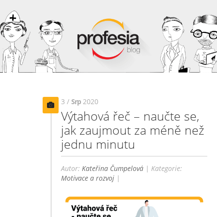
3 /
Srp
2020
Výtahová řeč – naučte se,
jak zaujmout za méně než
jednu minutu
Autor:
Kateřina Čumpelová
| Kategorie:
Motivace a rozvoj
|