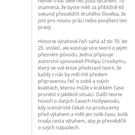
neměl trvat déle než jízda výtahem. To
znamená, že byste měli za přibližně 60
sekund přesvědčit druhého člověka, že
jste pro novou práci nebo povýšení ten
pravý.
Historie výtahové řeči sahá až do 70. let
20. století, ale existuje více teorií o jejím
přesném původu. Jedna připisuje
autorství spisovateli Philipu Crosbymu,
který ve své knize představil teorii, že
každý z nás by měl mít předem
připravenou řeč o sobě a svých
kvalitách, kterou může v krátkém čase
pronést v jakékoli situaci. Další teorie
hovoří o zlatých časech Hollywoodu,
kdy scenáristé čekali na producenty
před výtahem a měli jen tolik času, kolik
trvala cesta výtahem, aby je přesvědčili
o svých nápadech.