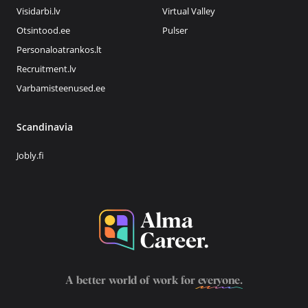
Visidarbi.lv
Virtual Valley
Otsintood.ee
Pulser
Personaloatrankos.lt
Recruitment.lv
Varbamisteenused.ee
Scandinavia
Jobly.fi
A better world of work for
everyone
.