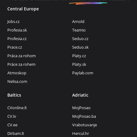
Central Europe
Jobs.cz
Arnold
Profesia.sk
Teamio
Profesia.cz
Seduo.cz
Prace.cz
Seduo.sk
Práca za rohom
Platy.cz
Práce za rohem
Platy.sk
Atmoskop
Paylab.com
Nelisa.com
Baltics
Adriatic
CVonline.lt
MojPosao
CV.lv
MojPosao.ba
CV.ee
Vrabotuvanje
Dirbam.lt
Hercul.hr